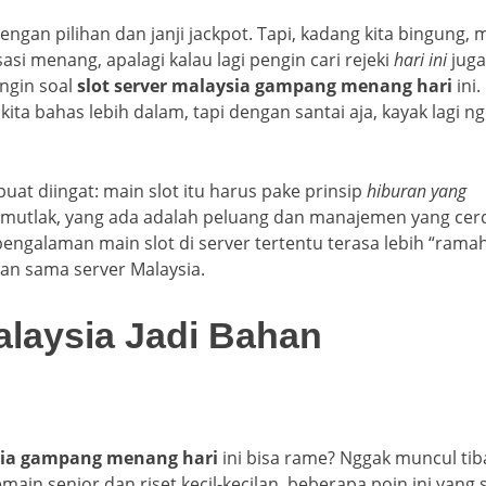
dengan pilihan dan janji jackpot. Tapi, kadang kita bingung,
si menang, apalagi kalau lagi pengin cari rejeki
hari ini
juga
ngin soal
slot server malaysia gampang menang hari
ini.
ita bahas lebih dalam, tapi dengan santai aja, kayak lagi n
buat diingat: main slot itu harus pake prinsip
hiburan yang
mutlak, yang ada adalah peluang dan manajemen yang cer
engalaman main slot di server tertentu terasa lebih “rama
kan sama server Malaysia.
alaysia Jadi Bahan
ysia gampang menang hari
ini bisa rame? Nggak muncul tib
main senior dan riset kecil-kecilan, beberapa poin ini yang 