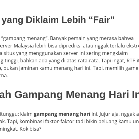
yang Diklaim Lebih “Fair”
i kata “gampang menang”. Banyak pemain yang merasa bahwa
erver Malaysia lebih bisa diprediksi atau nggak terlalu ekst
apa situs yang menggunakan server ini sering mengklaim
nggi, bahkan ada yang di atas rata-rata. Tapi ingat, RTP i
), bukan jaminan kamu menang hari ini. Tapi, memilih game
ama.
kah Gampang Menang Hari I
ditunggu: klaim
gampang menang hari
ini. Jujur aja, nggak 
k. Tapi, kombinasi faktor-faktor tadi bikin peluang kamu u
ningkat. Kok bisa?