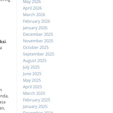
May 2026
April 2026
March 2026
February 2026
January 2026
December 2025
November 2025
ksi
.
October 2025
ba
September 2025
August 2025
July 2025
June 2025
May 2025
April 2025
in
March 2025
enda,
February 2025
asa
January 2025
an,