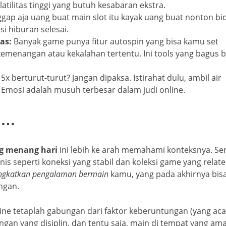
latilitas tinggi yang butuh kesabaran ekstra.
gap aja uang buat main slot itu kayak uang buat nonton bi
si hiburan selesai.
as:
Banyak game punya fitur autospin yang bisa kamu set
emenangan atau kekalahan tertentu. Ini tools yang bagus 
5x berturut-turut? Jangan dipaksa. Istirahat dulu, ambil air
 Emosi adalah musuh terbesar dalam judi online.
ni…
ng menang hari
ini lebih ke arah memahami konteksnya. Se
 seperti koneksi yang stabil dan koleksi game yang relate
ngkatkan pengalaman bermain
kamu, yang pada akhirnya bis
ngan.
line tetaplah gabungan dari faktor keberuntungan (yang aca
an yang disiplin, dan tentu saja, main di tempat yang am