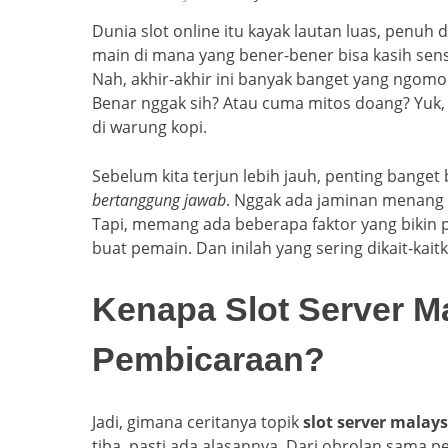
Dunia slot online itu kayak lautan luas, penuh 
main di mana yang bener-bener bisa kasih sensa
Nah, akhir-akhir ini banyak banget yang ngomo
Benar nggak sih? Atau cuma mitos doang? Yuk, k
di warung kopi.
Sebelum kita terjun lebih jauh, penting banget 
bertanggung jawab
. Nggak ada jaminan menang 
Tapi, memang ada beberapa faktor yang bikin p
buat pemain. Dan inilah yang sering dikait-kait
Kenapa Slot Server M
Pembicaraan?
Jadi, gimana ceritanya topik
slot server mala
tiba, pasti ada alasannya. Dari obrolan sama pe